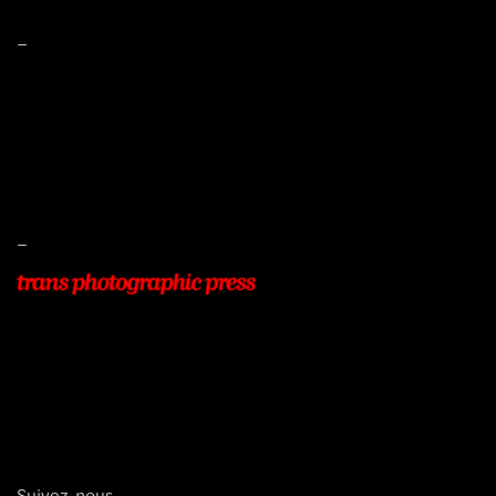
–
Mentions légales
Conditions de ventes
Livraisons
Protection des données
–
22, Rue Beauséjour
77400 POMPONNE
+33 (0)9 54 48 12 53
info@transphotographic.com
Suivez-nous