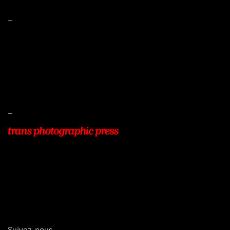
–
Mentions légales
Conditions de ventes
Livraisons
Protection des données
–
22, Rue Beauséjour
77400 POMPONNE
+33 (0)9 54 48 12 53
info@transphotographic.com
Suivez-nous