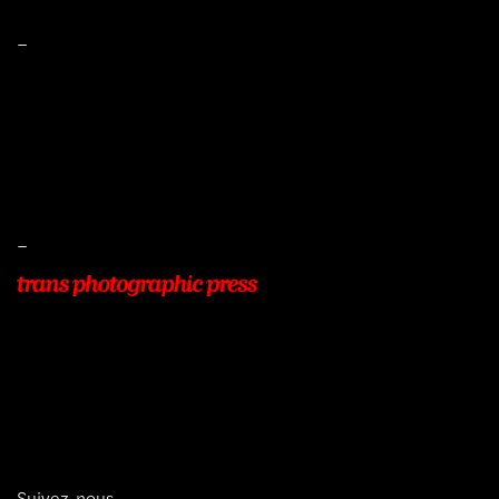
–
Mentions légales
Conditions de ventes
Livraisons
Protection des données
–
22, Rue Beauséjour
77400 POMPONNE
+33 (0)9 54 48 12 53
info@transphotographic.com
Suivez-nous