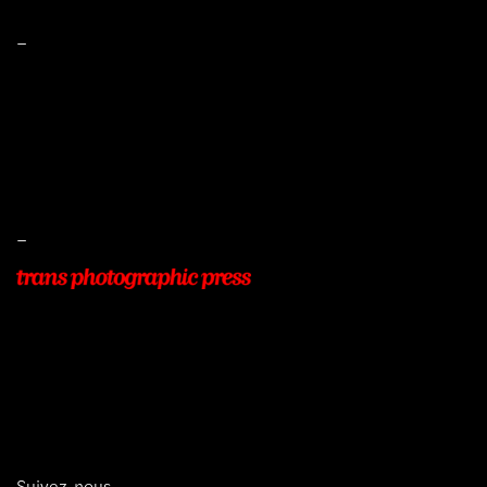
–
Mentions légales
Conditions de ventes
Livraisons
Protection des données
–
22, Rue Beauséjour
77400 POMPONNE
+33 (0)9 54 48 12 53
info@transphotographic.com
Suivez-nous